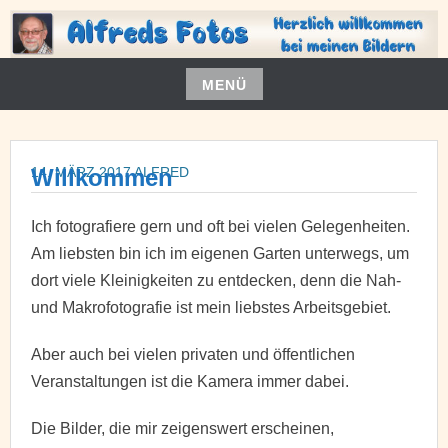
Zum
Inhalt
springen
WILLKOMMEN BEI MEINEN BILDERN
ALFREDS FOTOS
MENÜ
Zum
Inhalt
springen
14. MÄRZ 2017
Willkommen
ALFRED
Ich fotografiere gern und oft bei vielen Gelegenheiten.
Am liebsten bin ich im eigenen Garten unterwegs, um
dort viele Kleinigkeiten zu entdecken, denn die Nah-
und Makrofotografie ist mein liebstes Arbeitsgebiet.
Aber auch bei vielen privaten und öffentlichen
Veranstaltungen ist die Kamera immer dabei.
Die Bilder, die mir zeigenswert erscheinen,